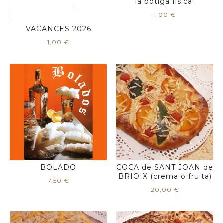
la botiga física!
1,00
€
VACANCES 2026
1,00
€
BOLADO
COCA de SANT JOAN de
BRIOIX (crema o fruita)
7,50
€
20,00
€