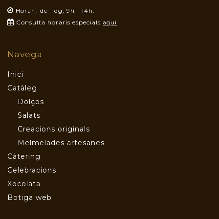
Horari: dc - dg; 9h - 14h.
Consulta horaris especials
aqui
Navega
Inici
Catàleg
Dolços
Salats
Creacions originals
Melmelades artesanes
Càtering
Celebracions
Xocolata
Botiga web