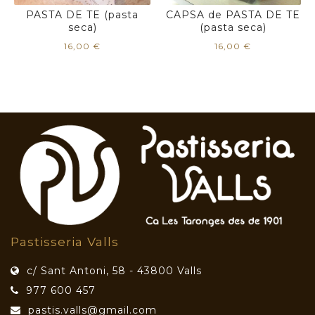
PASTA DE TE (pasta
CAPSA de PASTA DE TE
seca)
(pasta seca)
16,00
€
16,00
€
Pastisseria Valls
c/ Sant Antoni, 58 - 43800 Valls
977 600 457
pastis.valls@gmail.com