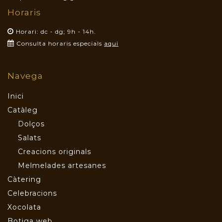
Horaris
Horari: dc - dg; 9h - 14h.
Consulta horaris especials
aqui
Navega
Inici
Catàleg
Dolços
Salats
Creacions originals
Melmelades artesanes
Càtering
Celebracions
Xocolata
Botiga web