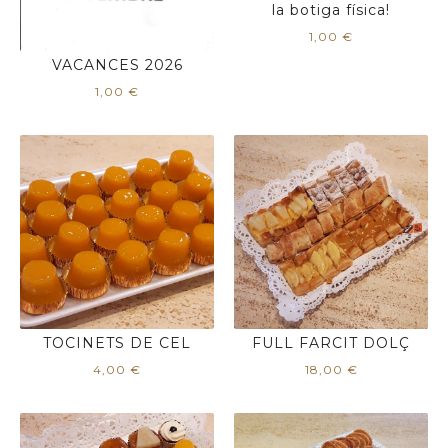
la botiga física!
1,00
€
VACANCES 2026
1,00
€
TOCINETS DE CEL
FULL FARCIT DOLÇ
4,00
€
18,00
€