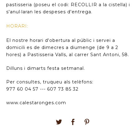
pastisseria (poseu el codi: RECOLLIR a la cistella) i
s'anul·laran les despeses d'entrega.
HORARI:
El nostre horari d'obertura al públic i servei a
domicili es de dimecres a diumenge (de 9 a 2
hores) a Pastisseria Valls, al carrer Sant Antoni, 58.
Dilluns i dimarts festa setmanal.
Per consultes, truqueu als telèfons:
977 60 04 57 --- 607 73 85 32
www.calestaronges.com