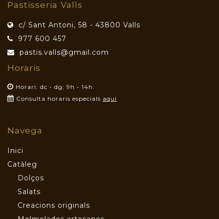
Pastisseria Valls
c/ Sant Antoni, 58 - 43800 Valls
977 600 457
pastis.valls@gmail.com
Horaris
Horari: dc - dg; 9h - 14h.
Consulta horaris especials
aqui
Navega
Inici
Catàleg
Dolços
Salats
Creacions originals
Melmelades artesanes