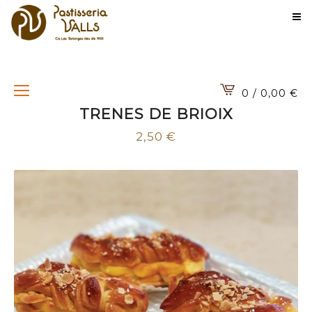
0 / 0,00
€
TRENES DE BRIOIX
2,50
€