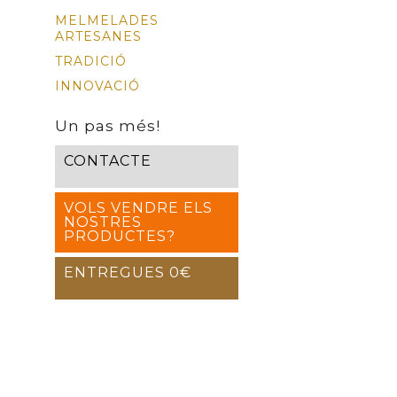
MELMELADES
ARTESANES
TRADICIÓ
INNOVACIÓ
Un pas més!
CONTACTE
VOLS VENDRE ELS
NOSTRES
PRODUCTES?
ENTREGUES 0€